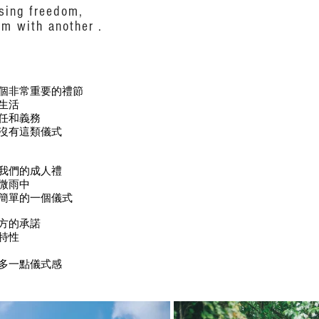
osing freedom,
om with another .
個非常重要的禮節
生活
任和義務
沒有這類儀式
我們的成人禮
微雨中
簡單的一個儀式
方的承諾
特性
多一點儀式感