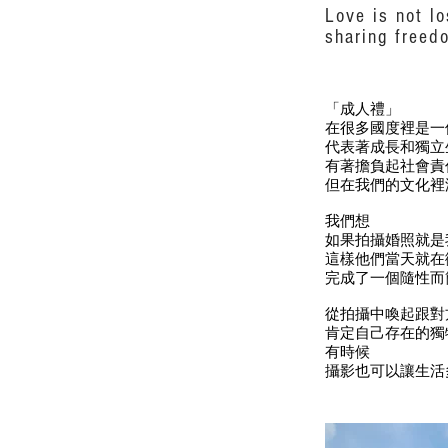
Love is not l
sharing freed
「成人禮」
在很多國度裡是一
代表著成長和獨立
有著擔負起社會責
但在我們的文化裡
我們想
如果拍攝婚照就是
這樣他們當天就在
完成了一個隨性而
從拍攝中喚起跟對
肯定自己存在的獨
有時候
攝影也可以讓生活