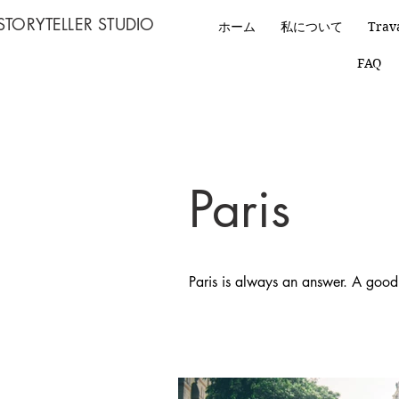
STORYTELLER STUDIO
ホーム
私について
Trav
FAQ
Paris
Paris is always an answer. A goo