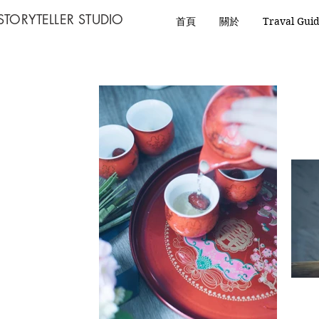
STORYTELLER STUDIO
首頁
關於
Traval Gui