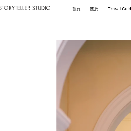
STORYTELLER STUDIO
首頁
關於
Traval Gui